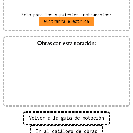
Solo para los siguientes instrumentos:
Guitrarra eléctrica
ción del calor
Obras con esta notación:
(
2024
)
carella
 EUR
IVA inc.
Volver a la guía de notación
Ir al catálogo de obras