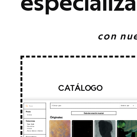
e
s
p
e
c
i
a
l
i
z
a
c
o
n
n
u
CATÁLOGO