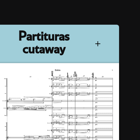
Partituras
cutaway
Utilizamos el formato cutaway para
facilitar la lectura, mostrando solo las
líneas e instrumentos activos en cada
momento. Esto permite una visualización
más clara, reduciendo la sobrecarga
visual y mejorando la comprensión
estructural de la obra.