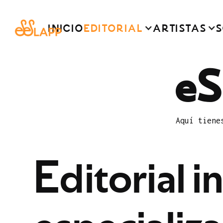
INICIO
EDITORIAL
ARTISTAS
S
eS
Aquí tiene
E
d
i
t
o
r
i
a
l
i