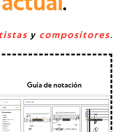
a
c
t
u
a
l
.
t
i
s
t
a
s
y
c
o
m
p
o
s
i
t
o
r
e
s
.
Guía de notación