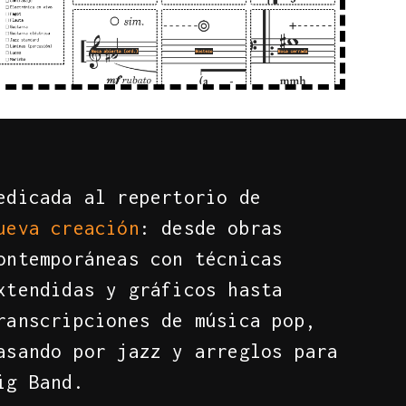
e
d
i
c
a
d
a
a
l
r
e
p
e
r
t
o
r
i
o
d
e
u
e
v
a
c
r
e
a
c
i
ó
n
:
d
e
s
d
e
o
b
r
a
s
o
n
t
e
m
p
o
r
á
n
e
a
s
c
o
n
t
é
c
n
i
c
a
s
x
t
e
n
d
i
d
a
s
y
g
r
á
f
i
c
o
s
h
a
s
t
a
r
a
n
s
c
r
i
p
c
i
o
n
e
s
d
e
m
ú
s
i
c
a
p
o
p
,
a
s
a
n
d
o
p
o
r
j
a
z
z
y
a
r
r
e
g
l
o
s
p
a
r
a
i
g
B
a
n
d
.