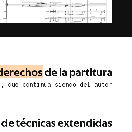
d
e
r
e
c
h
o
s
d
e
l
a
p
a
r
t
i
t
u
r
a
a
,
q
u
e
c
o
n
t
i
n
ú
a
s
i
e
n
d
o
d
e
l
a
u
t
o
r
d
e
t
é
c
n
i
c
a
s
e
x
t
e
n
d
i
d
a
s