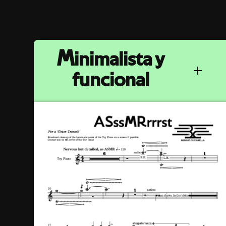
Minimalista y
funcional
Todas nuestras partituras están
diseñadas con un estilo visual limpio y
depurado, priorizando la legibilidad, la
claridad de la información musical y una
experiencia de lectura fluida tanto en
papel como en pantalla.