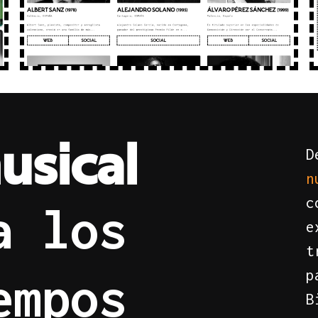
m
u
s
i
c
a
l
D
n
c
a
l
o
s
e
t
p
e
m
p
o
s
B