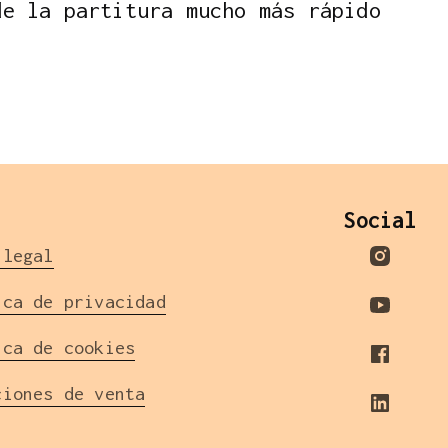
d
e
l
a
p
a
r
t
i
t
u
r
a
m
u
c
h
o
m
á
s
r
á
p
i
d
o
l
Social
 legal
ica de privacidad
ica de cookies
ciones de venta