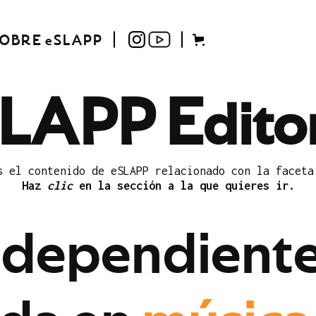
OBRE eSLAPP
LAPP Editor
s el contenido de eSLAPP relacionado con la faceta
Haz
clic
en la sección a la que quieres ir.
n
d
e
p
e
n
d
i
e
n
t