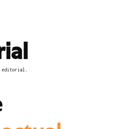
ial
 editorial.
e