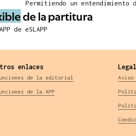
P
e
r
m
i
t
i
e
n
d
o
u
n
e
n
t
e
n
d
i
m
i
e
n
t
o
x
i
b
l
e
d
e
l
a
p
a
r
t
i
t
u
r
a
A
P
P
d
e
e
S
L
A
P
P
tros enlaces
Lega
unciones de la editorial
Aviso
unciones de la APP
Polít
Polít
Condi