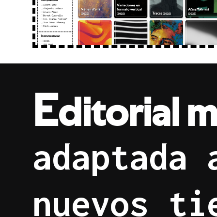
E
d
i
t
o
r
i
a
l
a
d
a
p
t
a
d
a
n
u
e
v
o
s
t
i