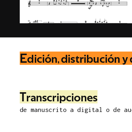
E
d
i
c
i
ó
n
,
d
i
s
t
r
i
b
u
c
i
ó
n
y
T
r
a
n
s
c
r
i
p
c
i
o
n
e
s
d
e
m
a
n
u
s
c
r
i
t
o
a
d
i
g
i
t
a
l
o
d
e
a
u