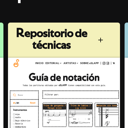
Repositorio de
técnicas
Cada partitura incluye acceso a un
repositorio con ejemplos en audio y
vídeo que ilustran las técnicas
extendidas utilizadas. Una herramienta
perfecta tanto para intérpretes como
para docentes que buscan una mayor
comprensión y precisión en la ejecución.