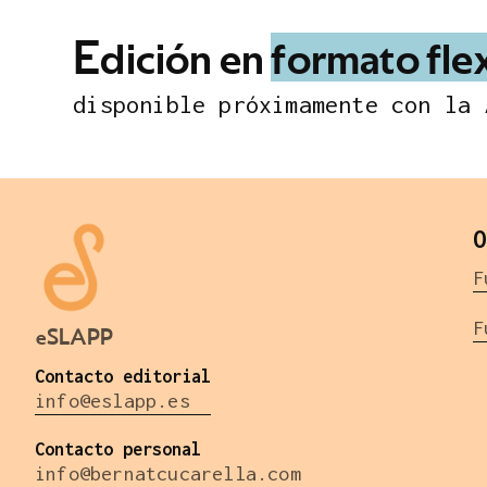
E
d
i
c
i
ó
n
e
n
f
o
r
m
a
t
o
f
l
e
d
i
s
p
o
n
i
b
l
e
p
r
ó
x
i
m
a
m
e
n
t
e
c
o
n
l
a
O
F
F
eSLAPP
Contacto editorial
info@eslapp.es
Contacto personal
info@bernatcucarella.com