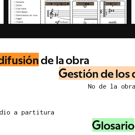
d
i
f
u
s
i
ó
n
d
e
l
a
o
b
r
a
G
e
s
t
i
ó
n
d
e
l
o
s
N
o
d
e
l
a
o
b
r
d
i
o
a
p
a
r
t
i
t
u
r
a
G
l
o
s
a
r
i
o