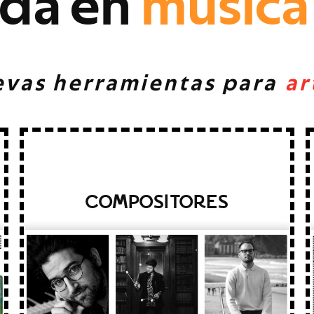
d
a
e
n
m
ú
s
i
c
a
e
v
a
s
h
e
r
r
a
m
i
e
n
t
a
s
p
a
r
a
a
r
COMPOSITORES