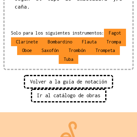
caña.
Solo para los siguientes instrumentos:
Fagot
Clarinete
Bombardino
Flauta
Trompa
Oboe
Saxofón
Trombón
Trompeta
Tuba
Volver a la guía de notación
Ir al catálogo de obras