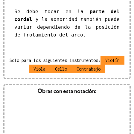
Se debe tocar en la
parte del
cordal
y la sonoridad también puede
variar dependiendo de la posición
de frotamiento del arco.
Solo para los siguientes instrumentos:
Violín
Viola
Cello
Contrabajo
ción del calor
Obras con esta notación:
(
2024
)
carella
 EUR
IVA inc.