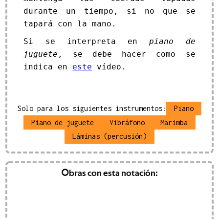
durante un tiempo, si no que se
tapará con la mano.
Si se interpreta en
piano de
juguete
, se debe hacer como se
indica en
este
vídeo.
Solo para los siguientes instrumentos:
Piano
Piano de juguete
Vibráfono
Marimba
Láminas (percusión)
ASssMRrrrst
Obras con esta notación:
2025
)
(
2025
)
Bernat Cucarella
€ 10,00 EUR
IVA inc.
desde