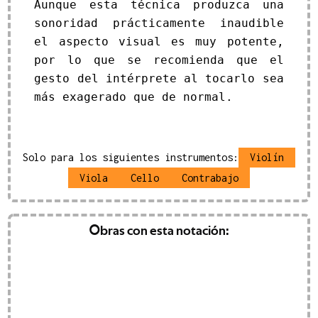
Aunque esta técnica produzca una
sonoridad prácticamente inaudible
el aspecto visual es muy potente,
por lo que se recomienda que el
gesto del intérprete al tocarlo sea
más exagerado que de normal.
Solo para los siguientes instrumentos:
Violín
Viola
Cello
Contrabajo
ción del calor
Obras con esta notación:
(
2024
)
carella
 EUR
IVA inc.