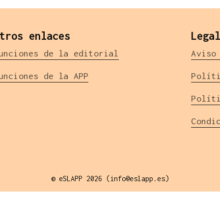
tros enlaces
Lega
unciones de la editorial
Aviso
unciones de la APP
Polít
Polít
Condi
© eSLAPP 2026 (info@eslapp.es)