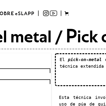
OBRE eSLAPP
l metal / Pick
El
pick-on-metal
técnica extendida
Esta técnica invo
uso de púa de gui