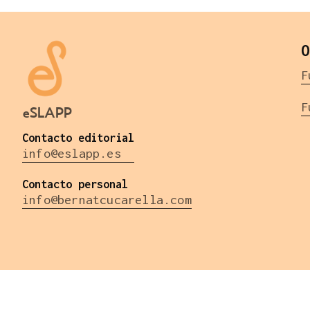
O
F
F
eSLAPP
Contacto editorial
info@eslapp.es
Contacto personal
info@bernatcucarella.com