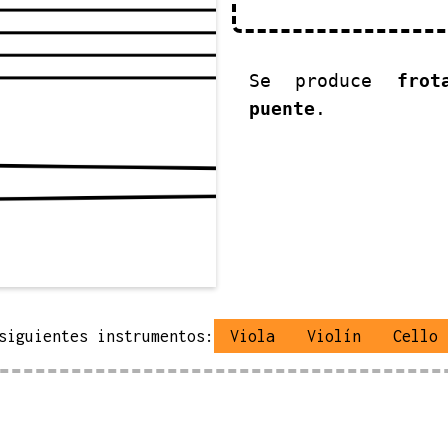
Se produce
fro
puente
.
siguientes instrumentos:
Viola
Violín
Cello