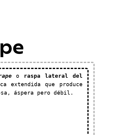
ape
rape
o
raspa lateral del
ca extendida que produce
osa, áspera pero débil.