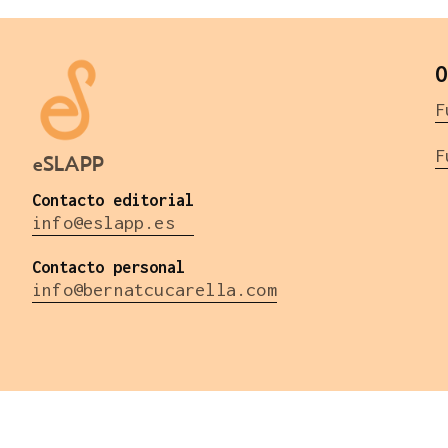
O
F
F
eSLAPP
Contacto editorial
info@eslapp.es
Contacto personal
info@bernatcucarella.com