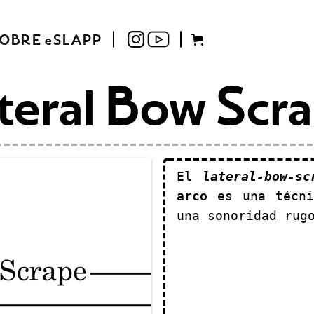
OBRE eSLAPP
teral Bow Scr
El
lateral-bow-sc
arco
es una técni
una sonoridad rug