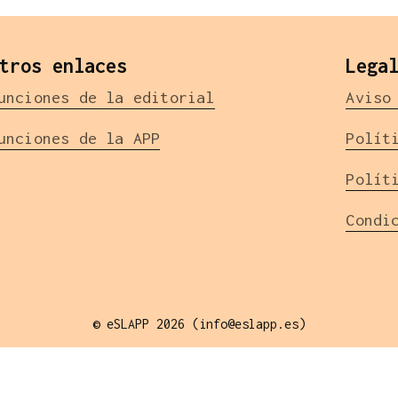
tros enlaces
Lega
unciones de la editorial
Aviso
unciones de la APP
Polít
Polít
Condi
© eSLAPP 2026 (info@eslapp.es)