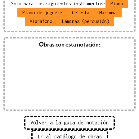
Solo para los siguientes instrumentos:
Piano
Piano de juguete
Celesta
Marimba
Vibráfono
Láminas (percusión)
Rrrrst
Obras con esta notación:
(
2025
)
carella
 EUR
IVA inc.
Volver a la guía de notación
Ir al catálogo de obras