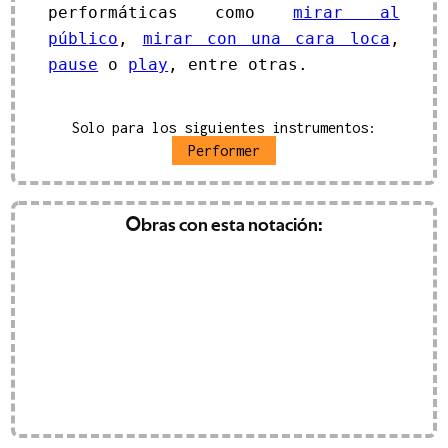
performáticas como
mirar al
público
,
mirar con una cara loca
,
pause
o
play
, entre otras.
Solo para los siguientes instrumentos:
Performer
llegando»
Obras con esta notación:
(
2025
)
carella
EUR
IVA inc.