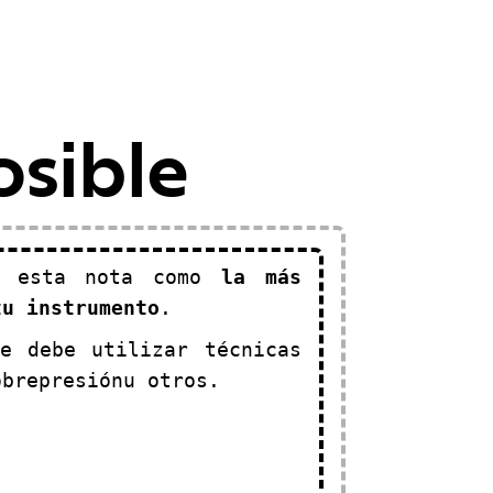
osible
ar esta nota como
la más
tu instrumento
.
e debe utilizar técnicas
obrepresiónu otros.