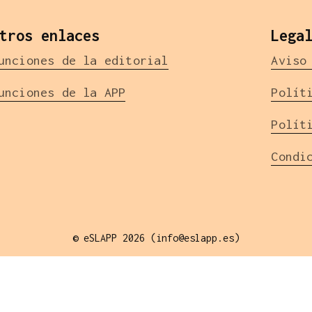
tros enlaces
Lega
unciones de la editorial
Aviso
unciones de la APP
Polít
Polít
Condi
© eSLAPP 2026 (info@eslapp.es)