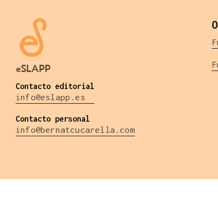
O
F
F
eSLAPP
Contacto editorial
info@eslapp.es
Contacto personal
info@bernatcucarella.com